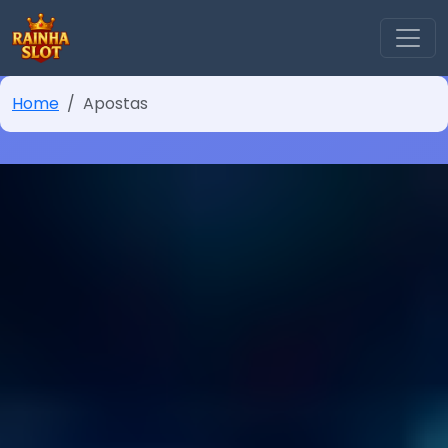
Home
Apostas