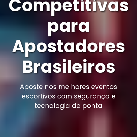
Competitivas
para
Apostadores
Brasileiros
Aposte nos melhores eventos
esportivos com segurança e
tecnologia de ponta