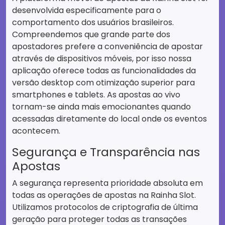
desenvolvida especificamente para o
comportamento dos usuários brasileiros.
Compreendemos que grande parte dos
apostadores prefere a conveniência de apostar
através de dispositivos móveis, por isso nossa
aplicação oferece todas as funcionalidades da
versão desktop com otimização superior para
smartphones e tablets. As apostas ao vivo
tornam-se ainda mais emocionantes quando
acessadas diretamente do local onde os eventos
acontecem.
Segurança e Transparência nas
Apostas
A segurança representa prioridade absoluta em
todas as operações de apostas na Rainha Slot.
Utilizamos protocolos de criptografia de última
geração para proteger todas as transações