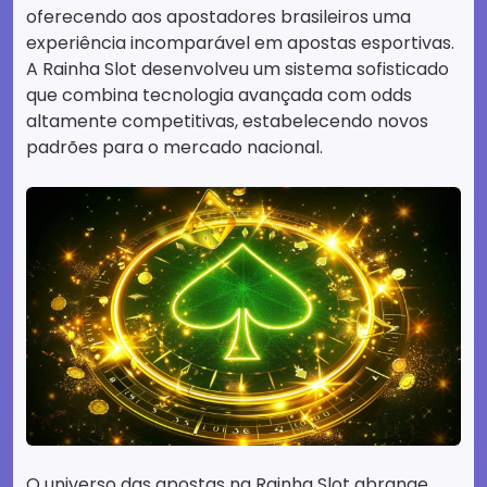
oferecendo aos apostadores brasileiros uma
experiência incomparável em apostas esportivas.
A Rainha Slot desenvolveu um sistema sofisticado
que combina tecnologia avançada com odds
altamente competitivas, estabelecendo novos
padrões para o mercado nacional.
O universo das apostas na Rainha Slot abrange